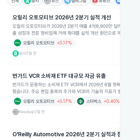
전체
공시
뉴스
텔레그램
유튜브
IR
오릴리 오토모티브 2026년 2분기 실적 개선
오릴리 오토모티브가 2026년 2분기 매출 4억8,900만 달러와 순이익
출 성장과 전문 정비업체 거래 확대를 실적 개선 원인으로 제시하고 연
오릴리 오토모티브
+0.17%
공시
1일 전
|
번가드 VCR 소비재 ETF 대규모 자금 유출
번가드가 운용하는 소비재 ETF VCR에서 2026년 8월 첫째 주에 약 
줬습니다. 주요 편입 종목의 주가와 VCR의 기술적 지표가 함께 언급
오릴리 오토모티브
+0.17%
스타벅스
+0.40%
메
Nasdaq
2일 전
|
O'Reilly Automotive 2026년 2분기 실적과 점포 확장