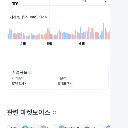
help
he
기업규모
수익성
시가총액
매출액
영업이익
$763.4억
$185.7억
$36.3억
관련 마켓보이스
refresh