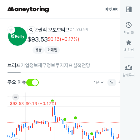
right_panel_open
마켓보이스
종목
history
star
search
오릴리 오토모티브
ORLY
나스닥
최근 본
$93.53
$0.16(+0.17%)
star
유통
소매업
내 관심
브리프
기업정보
재무정보
투자지표
실적전망
partner_exchange
함께투자
keyboard_arrow_down
주요 이슈
1분
일
주
월
분