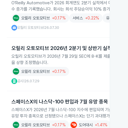
O'Reilly Automotive가 2026 회계연도 2분기 실적에서 매장 
수 증가를 기록했습니다. 회사는 희석 주당순이익 10% 증가와 함께 
오릴리 오토모티브
+0.17%
서비스
+0.22%
유지보수
-0
오릴리 오토모티브
26.07.30
|
오릴리 오토모티브 2026년 2분기 및 상반기 실적 발표
오릴리 오토모티브가 2026년 7월 29일 SEC에 8-K를 제출하며 2
을 상향 조정했습니다.
오릴리 오토모티브
+0.17%
공시
26.07.29
|
스페이스X의 나스닥-100 편입과 7월 유망 종목
스페이스X가 2026년 7월 나스닥-100 지수에 편입되며 기술과 시장
유망 투자 종목으로 선정됐으나 스페이스X는 단기 과대평가 우려로 투
오릴리 오토모티브
+0.17%
도어대시
+1.41%
자동차