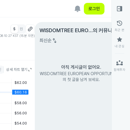
right_panel_open
로그인
history
$
원
expand_circle_right
WISDOMTREE EUROP
의 커뮤니티
최근 본
08 10:27 KST (15분 지연)
EAN OPPORTUNITIES
star
swap_vert
최신순
내 관심
partner_exchange
아직 게시글이 없어요.
인
상세 차트 열기
함께투자
WISDOMTREE EUROPEAN OPPORTUNITIES
의 첫 글을 남겨 보세요.