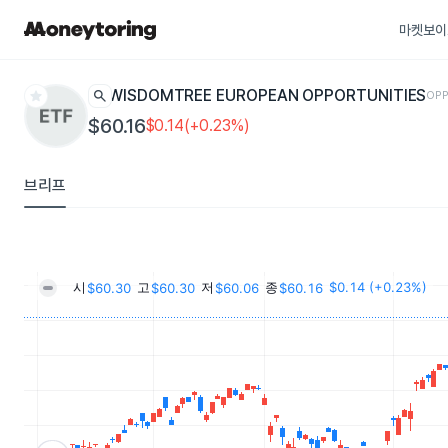
마켓보이
star
search
WISDOMTREE EUROPEAN OPPORTUNITIES
OPP
$60.16
$0.14(+0.23%)
브리프