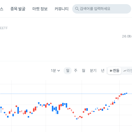
search
스
종목 발굴
마켓 정보
커뮤니티
검색어를 입력하세요
E
ETF
26.08.
keyboard_arrow_down
1분
일
주
월
분기
년
캔들
라