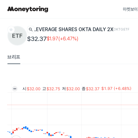
마켓보이
star
search
LEVERAGE SHARES OKTA DAILY 2X
OKTG
ETF
$32.37
$1.97(+6.47%)
브리프