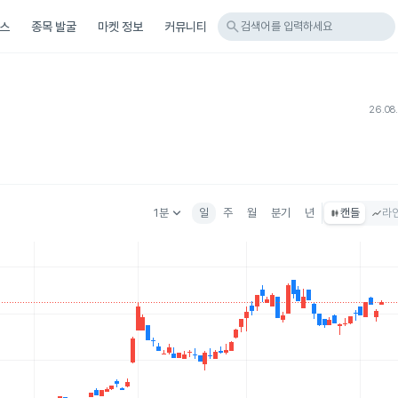
search
스
종목 발굴
마켓 정보
커뮤니티
검색어를 입력하세요
26.08
keyboard_arrow_down
1분
일
주
월
분기
년
캔들
라