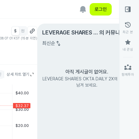
right_panel_open
로그인
history
$
원
expand_circle_right
LEVERAGE SHARES O
의 커뮤니티
최근 본
.08 07:01 KST (15분 지연)
KTA DAILY 2X
star
swap_vert
최신순
내 관심
partner_exchange
아직 게시글이 없어요.
인
상세 차트 열기
함께투자
LEVERAGE SHARES OKTA DAILY 2X의 첫 글을
남겨 보세요.