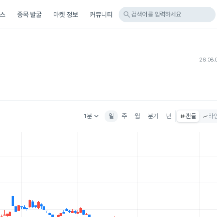
search
스
종목 발굴
마켓 정보
커뮤니티
검색어를 입력하세요
26.08.
keyboard_arrow_down
1분
일
주
월
분기
년
캔들
라