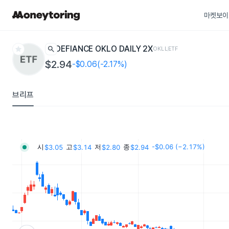
마켓보이
star
search
DEFIANCE OKLO DAILY 2X
OKLL
ETF
$2.94
-$0.06(-2.17%)
브리프