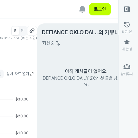
right_panel_open
로그인
history
$
원
expand_circle_right
DEFIANCE OKLO DAIL
의 커뮤니티
최근 본
06 18:32 KST (15분 지연)
Y 2X
star
swap_vert
최신순
내 관심
partner_exchange
아직 게시글이 없어요.
인
상세 차트 열기
함께투자
DEFIANCE OKLO DAILY 2X의 첫 글을 남겨 보세
요.