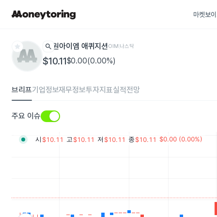
마켓보이
star
search
원아이엠 애퀴지션
OIM
나스닥
$10.11
$0.00(0.00%)
브리프
기업정보
재무정보
투자지표
실적전망
주요 이슈