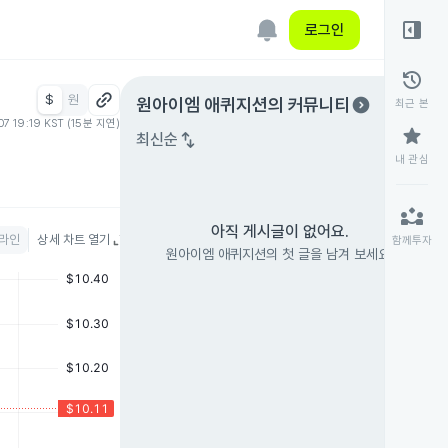
right_panel_open
로그인
history
$
원
expand_circle_right
원아이엠 애퀴지션
의 커뮤니티
최근 본
07 19:19 KST (15분 지연)
star
swap_vert
최신순
내 관심
partner_exchange
아직 게시글이 없어요.
라인
상세 차트 열기
함께투자
원아이엠 애퀴지션의 첫 글을 남겨 보세요.