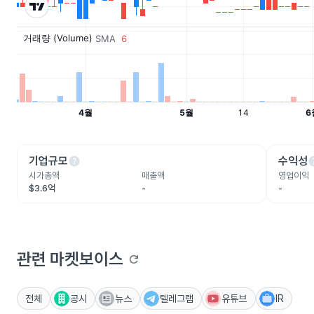
help
he
기업규모
수익성
시가총액
매출액
영업이익
$3.6억
-
-
관련 마켓보이스
refresh
전체
공시
뉴스
텔레그램
유튜브
IR