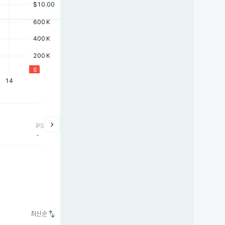
chevron_right
PSR
-
swap_vert
최신순