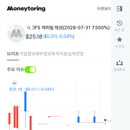
right_panel_open
마켓보이스
종목
history
star
search
OFS 캐피털 채권(2028-07-31 7.500%)
OFSSO
나스닥
최근 본
$25.18
-$0.01(-0.04%)
star
내 관심
브리프
기업정보
재무정보
투자지표
실적전망
partner_exchange
주요 이슈
함께투자