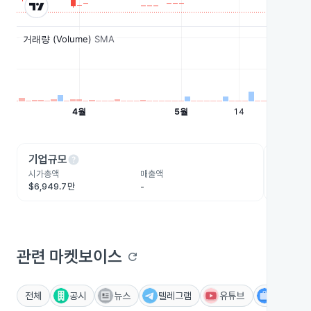
help
he
기업규모
수익성
시가총액
매출액
영업이익
$6,949.7만
-
-
관련 마켓보이스
refresh
전체
공시
뉴스
텔레그램
유튜브
IR