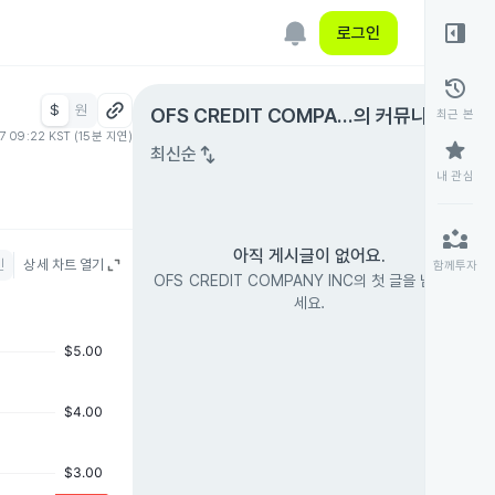
right_panel_open
로그인
history
$
원
expand_circle_right
OFS CREDIT COMPAN
의 커뮤니티
최근 본
07 09:22 KST (15분 지연)
Y INC
star
swap_vert
최신순
내 관심
partner_exchange
아직 게시글이 없어요.
인
상세 차트 열기
함께투자
OFS CREDIT COMPANY INC의 첫 글을 남겨 보
세요.