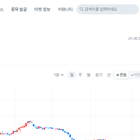
search
스
종목 발굴
마켓 정보
커뮤니티
검색어를 입력하세요
26.08.
keyboard_arrow_down
1분
일
주
월
분기
년
캔들
라