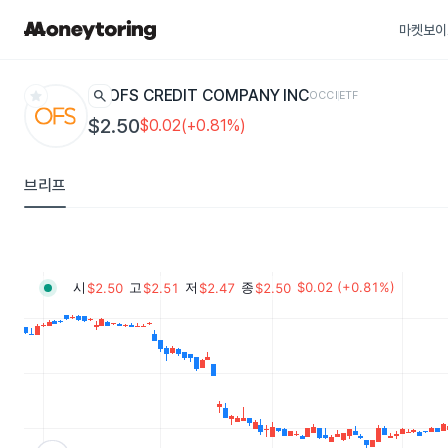
마켓보이
star
search
OFS CREDIT COMPANY INC
OCCI
ETF
$2.50
$0.02(+0.81%)
브리프