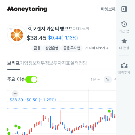
right_panel_open
마켓보이스
종목
history
star
search
오렌지 카운티 뱅코프
OBT
나스닥
최근 본
$38.45
-$0.44(-1.13%)
star
금융
상업은행
금융투자업
1개 테마 더보기
add
내 관심
브리프
기업정보
재무정보
투자지표
실적전망
partner_exchange
함께투자
keyboard_arrow_down
주요 이슈
1분
일
주
월
분