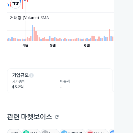
help
he
기업규모
수익성
시가총액
매출액
영업이익
$5.2억
-
$7,349.
관련 마켓보이스
refresh