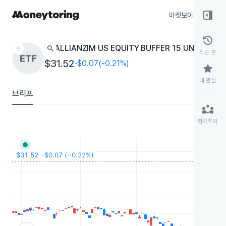
right_panel_open
마켓보이스
종목
history
star
search
ALLIANZIM US EQUITY BUFFER 15 UNCAPPED
최근 본
$31.52
-$0.07(-0.21%)
star
내 관심
브리프
partner_exchange
함께투자