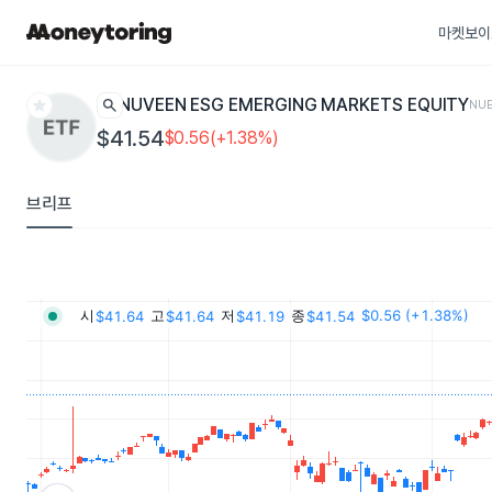
마켓보이
star
search
NUVEEN ESG EMERGING MARKETS EQUITY
NU
$41.54
$0.56(+1.38%)
브리프