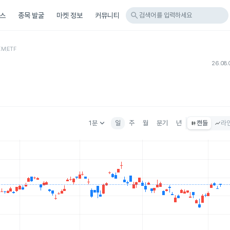
search
스
종목 발굴
마켓 정보
커뮤니티
검색어를 입력하세요
EM
ETF
26.08.
keyboard_arrow_down
1분
일
주
월
분기
년
캔들
라