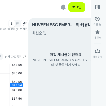
right_panel_open
로그인
history
$
원
expand_circle_right
NUVEEN ESG EMERGI
의 커뮤니티
최근 본
07 20:00 KST (15분 지연)
NG MARKETS EQUITY
star
swap_vert
최신순
내 관심
partner_exchange
아직 게시글이 없어요.
인
상세 차트 열기
함께투자
NUVEEN ESG EMERGING MARKETS EQUITY
의 첫 글을 남겨 보세요.