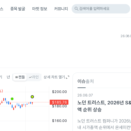
search
스
종목 발굴
마켓 정보
커뮤니티
검색어를 입력하세요
26.08.
기
년
캔들
라인
상세 차트 열기
이슈
출처
26.08.07
노던 트러스트, 2026년 S
액 순위 상승
노던 트러스트 컴퍼니가 2026년
내 시가총액 순위에서 온세미컨