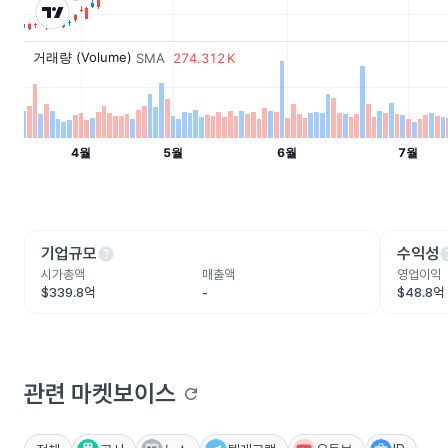
help
he
기업규모
수익성
시가총액
매출액
영업이익
$339.8억
-
$48.8억
관련 마켓보이스
refresh