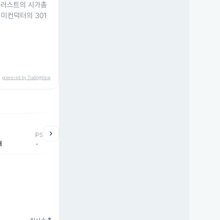
트러스트의 시가총
세미컨덕터의 301
powered by TradingView
chevron_right
PSR
배
-