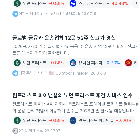
노던 트러스트
+0.88%
스테이트 스트리트
+0.48%
이지스 리서치 (주식 투자 정보 텔레그램)
26.07.15
|
글로벌 금융과 운송업체 12곳 52주 신고가 경신
2026-07-10 기준 글로벌 주요 금융 및 운송 기업 12곳이 52주
물류·에너지 기업이 포함됩니다.
노던 트러스트
+0.88%
유니언 퍼시픽
-0.70%
캐
미국 주식 인사이더 🇺🇸 (US Stocks Insider)
26.07.10
|
윈트러스트 파이낸셜의 노던 트러스트 후견 서비스 인수
윈트러스트 파이낸셜이 자회사 윈트러스트 프라이빗 트러스트 컴퍼니를 
의 운용·관리 책임이 이동하며 인수는 2026년 말 완료될 예정입니다.
노던 트러스트
+0.88%
윈트러스트 파이낸셜
+0.06%
2건의 연관 소식
26.07.07
|