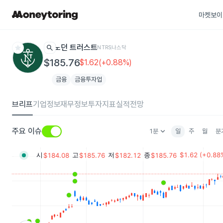
마켓보이
star
search
노던 트러스트
NTRS
나스닥
$185.76
$1.62(+0.88%)
금융
금융투자업
브리프
기업정보
재무정보
투자지표
실적전망
keyboard_arrow_down
주요 이슈
1분
일
주
월
분