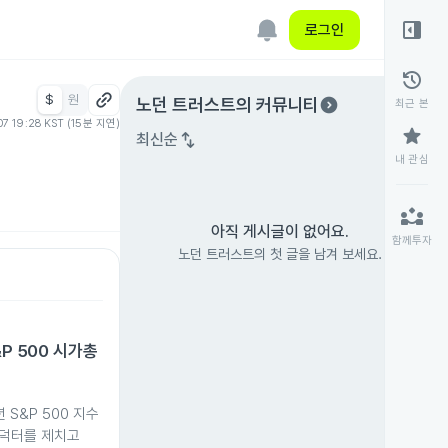
right_panel_open
로그인
history
$
원
expand_circle_right
노던 트러스트
의 커뮤니티
최근 본
07 19:28 KST (15분 지연)
star
swap_vert
최신순
내 관심
partner_exchange
아직 게시글이 없어요.
함께투자
노던 트러스트의 첫 글을 남겨 보세요.
&P 500 시가총
 S&P 500 지수
덕터를 제치고