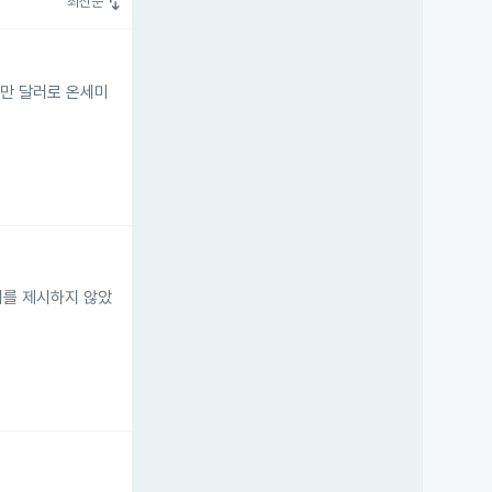
swap_vert
최신순
천만 달러로 온세미
치를 제시하지 않았