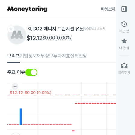
right_panel_open
마켓보이스
종목
history
star
search
CO2 에너지 트랜지션 유닛
NOEMU
나스닥
최근 본
$12.12
$0.00(0.00%)
star
내 관심
브리프
기업정보
재무정보
투자지표
실적전망
partner_exchange
주요 이슈
함께투자