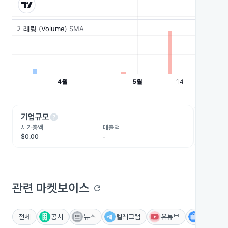
help
he
기업규모
수익성
시가총액
매출액
영업이익
$0.00
-
-
관련 마켓보이스
refresh
전체
공시
뉴스
텔레그램
유튜브
IR