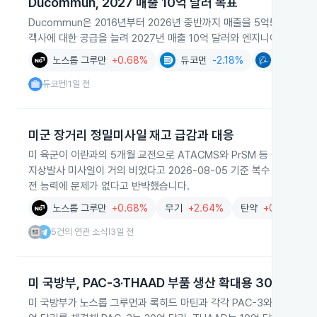
Ducommun, 2027 매출 10억 달러 목표
Ducommun은 2016년부터 2026년 중반까지 매출을 5억5100만 
객사에 대한 공급을 늘려 2027년 매출 10억 달러와 엔지니어링 제품
노스롭 그루만
+0.68%
듀코먼
-2.18%
보잉
+0.
듀코먼
1일 전
|
미군 장거리 정밀미사일 재고 급감과 대응
미 육군이 이란과의 5개월 교전으로 ATACMS와 PrSM 등 장거리
지상발사 미사일이 거의 비었다고 2026-08-05 기준 복수 소식통이
전 능력에 문제가 없다고 반박했습니다.
노스롭 그루만
+0.68%
무기
+2.64%
탄약
+0.92%
5건의 연관 소식
3일 전
|
미 국방부, PAC-3·THAAD 부품 생산 확대용 30억 달러
미 국방부가 노스롭 그루먼과 록히드 마틴과 각각 PAC-3와 THAAD 