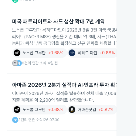
미국 패트리어트와 사드 생산 확대 7년 계약
노스롭 그루먼과 록히드마틴이 2026년 8월 3일 미국 국방부와 약 3
리어트(PAC-3 MSE) 생산을 기존 대비 약 3배, 사드(THAAD) 생
능력과 핵심 부품 공급망을 확장하고 신규 인력을 채용합니다.
노스롭 그루만
+0.68%
록히드 마틴
+0.88%
방산
+
6건의 연관 소식
4일 전
|
아마존 2026년 2분기 실적과 AI·인프라 투자 확대
아마존이 2026년 2분기 실적을 발표하며 전체 매출 2,006억 달러,
지출 계획을 약 2,200억 달러로 상향했습니다.
노스롭 그루만
+0.68%
아마존닷컴
+0.82%
AI
+0.
3건의 연관 소식
26.07.30
|