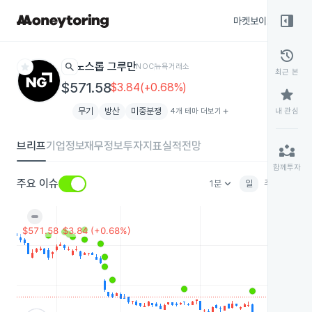
right_panel_open
마켓보이스
종목
history
star
search
노스롭 그루만
NOC
뉴욕거래소
최근 본
$571.58
$3.84(+0.68%)
star
무기
방산
미중분쟁
4개 테마 더보기
add
내 관심
브리프
기업정보
재무정보
투자지표
실적전망
partner_exchange
함께투자
keyboard_arrow_down
주요 이슈
1분
일
주
월
분