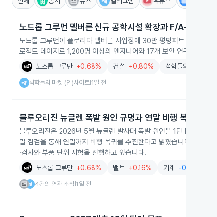
전체
공시
뉴스
텔레그램
유튜브
IR
노드롭 그루먼 멜버른 신규 공학시설 확장과 F/A-XX 설계
노드롭 그루먼이 플로리다 멜버른 사업장에 30만 평방피트 규모의 신규 
로젝트 데이지로 1,200명 이상의 엔지니어와 17개 보안 연구실을 갖
노스롭 그루만
+0.68%
건설
+0.80%
석학들의 마켓 (인
석학들의 마켓 (인)사이트
1일 전
|
블루오리진 뉴글렌 폭발 원인 규명과 연말 비행 복귀 추진
블루오리진은 2026년 5월 뉴글렌 발사대 폭발 원인을 1단 BE-4 엔
밀 점검을 통해 연말까지 비행 복귀를 추진한다고 밝혔습니다. 회사
·검사와 부품 단위 시험을 진행하고 있습니다.
노스롭 그루만
+0.68%
밸브
+0.16%
기계
-0.28%
4건의 연관 소식
1일 전
|