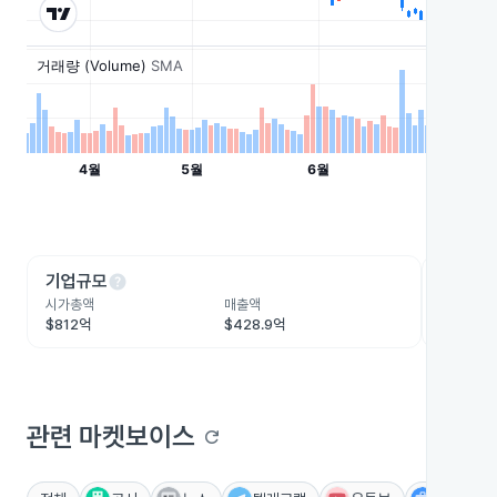
help
he
기업규모
수익성
시가총액
매출액
영업이익
$812억
$428.9억
$46억
관련 마켓보이스
refresh