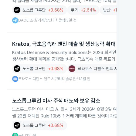
억 달러를 체결해 PAC-3는 20억 달러, THAAD는 10억 달러로 구
노스롭 그루만
+0.68%
무기
+2.64%
방산
+1.46%
DAOL 조선/기계/방산 | 최광식
3일 전
|
Kratos, 극초음속과 엔진 매출 및 생산능력 확대 계획
Kratos Defense & Security Solutions는 2026 회
생산능력 확대 계획을 공개했습니다. 극초음속 매출 목표와 인디애나 
노스롭 그루만
+0.68%
크라토스 디펜스 앤드 시큐리티 솔
크라토스 디펜스 앤드 시큐리티 솔루션스
3일 전
|
노스롭그루먼 이사 주식 매도와 보유 감소
노스롭그루먼 이사 마크 A. 웰시 3세가 2026년 8월 3일 여러 차례에 
월 23일 채택된 Rule 10b5-1 거래 계획에 따른 것이며 가중 평균
노스롭 그루만
+0.68%
공시
3일 전
|