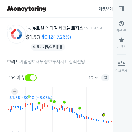
right_panel_open
마켓보이스
종목
history
star
search
뉴로원 메디컬 테크놀로지스
NMTC
나스닥
최근 본
$1.53
-$0.12(-7.26%)
star
의료기기및의료용품
내 관심
브리프
기업정보
재무정보
투자지표
실적전망
partner_exchange
함께투자
keyboard_arrow_down
주요 이슈
1분
일
주
월
분