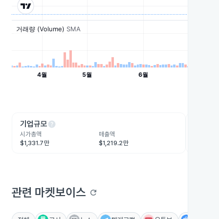
help
he
기업규모
수익성
시가총액
매출액
영업이익
$1,331.7만
$1,219.2만
-$436.
관련 마켓보이스
refresh