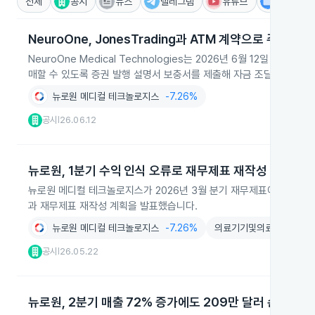
전체
공시
뉴스
텔레그램
유튜브
IR
NeuroOne, JonesTrading과 ATM 계약으로 주식 발
NeuroOne Medical Technologies는 2026년 6월 12일 J
매할 수 있도록 증권 발행 설명서 보충서를 제출해 자금 조달 여력을 
뉴로원 메디컬 테크놀로지스
-7.26%
공시
26.06.12
|
뉴로원, 1분기 수익 인식 오류로 재무제표 재작성
뉴로원 메디컬 테크놀로지스가 2026년 3월 분기 재무제표에서 수익 
과 재무제표 재작성 계획을 발표했습니다.
뉴로원 메디컬 테크놀로지스
-7.26%
의료기기및의료용품
-2.
공시
26.05.22
|
뉴로원, 2분기 매출 72% 증가에도 209만 달러 손실