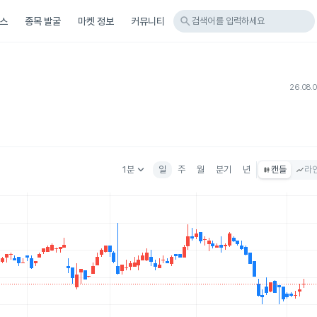
search
스
종목 발굴
마켓 정보
커뮤니티
검색어를 입력하세요
26.08.
keyboard_arrow_down
1분
일
주
월
분기
년
캔들
라