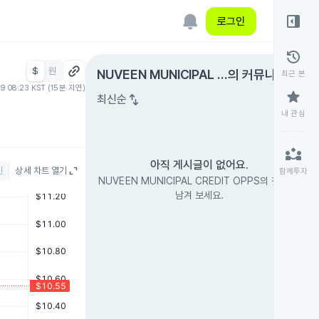
right_panel_open
로그인
history
$
원
expand_circle_right
NUVEEN MUNICIPAL C
의 커뮤니티
최근 본
09 08:23 KST (15분 지연)
REDIT OPPS
star
swap_vert
최신순
내 관심
partner_exchange
아직 게시글이 없어요.
인
상세 차트 열기
함께투자
NUVEEN MUNICIPAL CREDIT OPPS의 첫 글을
남겨 보세요.