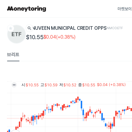
마켓보이
star
search
NUVEEN MUNICIPAL CREDIT OPPS
NMCO
ETF
$10.55
$0.04(+0.38%)
브리프