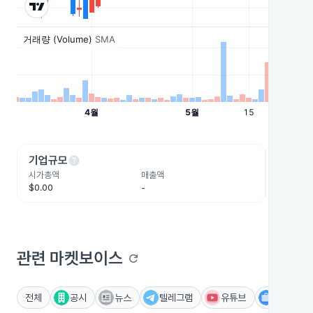
help
he
기업규모
수익성
시가총액
매출액
영업이익
$0.00
-
-
관련 마켓보이스
refresh
전체
공시
뉴스
텔레그램
유튜브
IR