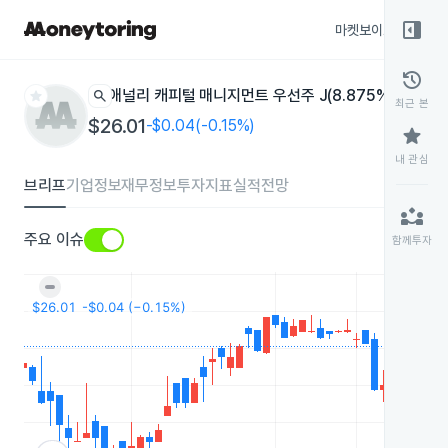
right_panel_open
마켓보이스
종목
history
star
search
애널리 캐피털 매니지먼트 우선주 J(8.875% 누적 상
최근 본
$26.01
-$0.04(-0.15%)
star
내 관심
브리프
기업정보
재무정보
투자지표
실적전망
partner_exchange
주요 이슈
함께투자