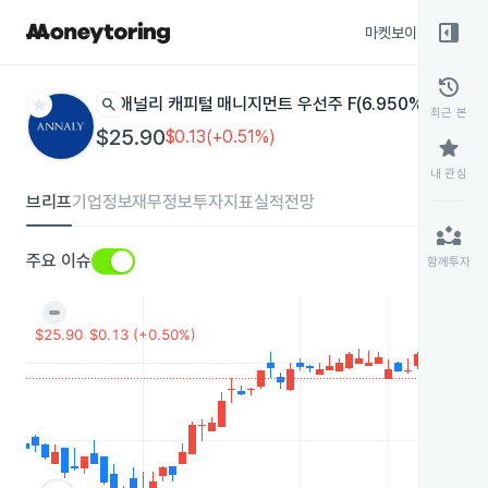
right_panel_open
마켓보이스
종목
history
star
search
애널리 캐피털 매니지먼트 우선주 F(6.950% 누적 상환
최근 본
$25.90
$0.13(+0.51%)
star
내 관심
브리프
기업정보
재무정보
투자지표
실적전망
partner_exchange
주요 이슈
함께투자