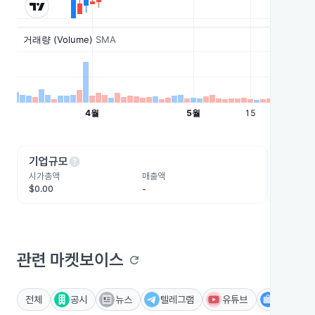
help
he
기업규모
수익성
시가총액
매출액
영업이익
$0.00
-
-
관련 마켓보이스
refresh
전체
공시
뉴스
텔레그램
유튜브
IR