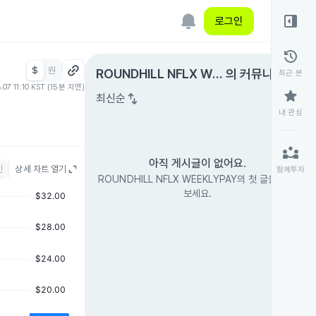
right_panel_open
로그인
history
$
원
expand_circle_right
ROUNDHILL NFLX WE
의 커뮤니티
최근 본
.07 11:10 KST (15분 지연)
EKLYPAY
star
swap_vert
최신순
내 관심
partner_exchange
아직 게시글이 없어요.
인
상세 차트 열기
함께투자
ROUNDHILL NFLX WEEKLYPAY의 첫 글을 남겨
보세요.