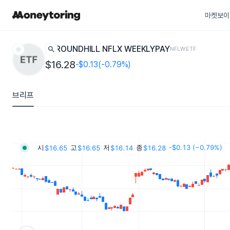
마켓보이
star
search
ROUNDHILL NFLX WEEKLYPAY
NFLW
ETF
$16.28
-$0.13(-0.79%)
브리프