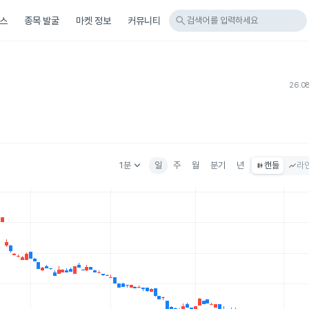
search
스
종목 발굴
마켓 정보
커뮤니티
검색어를 입력하세요
26.08
keyboard_arrow_down
1분
일
주
월
분기
년
캔들
라