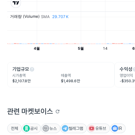
help
he
기업규모
수익성
시가총액
매출액
영업이익
$2,107.8만
$1,498.6만
-$350.
관련 마켓보이스
refresh
전체
공시
뉴스
텔레그램
유튜브
IR