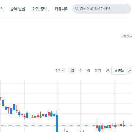
search
스
종목 발굴
마켓 정보
커뮤니티
검색어를 입력하세요
26.08.
keyboard_arrow_down
1분
일
주
월
분기
년
캔들