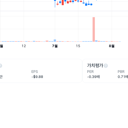
lp
help
가치평가
EPS
PER
PBR
3만
-$9.88
-0.39배
0.71