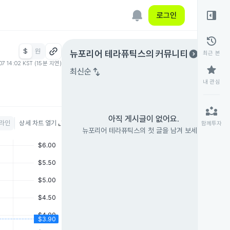
right_panel_open
로그인
history
$
원
expand_circle_right
뉴포리어 테라퓨틱스
의 커뮤니티
최근 본
07 14:02 KST (15분 지연)
star
swap_vert
최신순
내 관심
partner_exchange
아직 게시글이 없어요.
라인
상세 차트 열기
함께투자
뉴포리어 테라퓨틱스의 첫 글을 남겨 보세요.