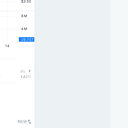
chevron_right
PSR
배
1.42배
swap_vert
최신순