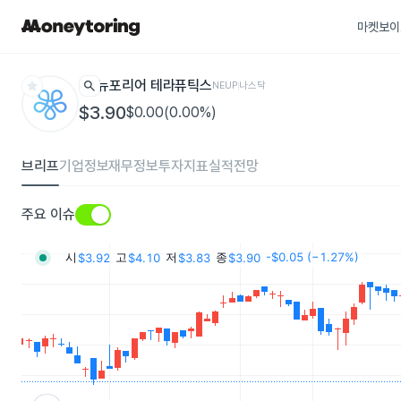
마켓보이
star
search
뉴포리어 테라퓨틱스
NEUP
나스닥
$3.90
$0.00(0.00%)
브리프
기업정보
재무정보
투자지표
실적전망
주요 이슈