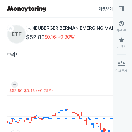
right_panel_open
마켓보이스
종목
history
star
search
NEUBERGER BERMAN EMERGING MARKETS D
최근 본
$52.83
$0.16(+0.30%)
star
내 관심
브리프
partner_exchange
함께투자