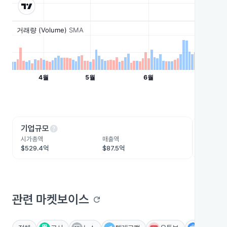
help
he
기업규모
수익성
시가총액
매출액
영업이익
$529.4억
$87.5억
$26.6억
관련 마켓보이스
refresh