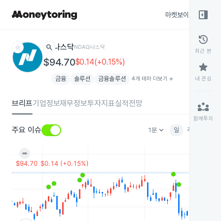
right_panel_open
마켓보이스
종목
history
star
search
나스닥
NDAQ
나스닥
최근 본
$94.70
$0.14(+0.15%)
star
금융
솔루션
금융솔루션
4개 테마 더보기
add
내 관심
브리프
기업정보
재무정보
투자지표
실적전망
partner_exchange
함께투자
keyboard_arrow_down
주요 이슈
1분
일
주
월
분