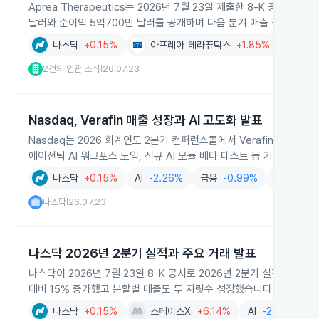
Aprea Therapeutics는 2026년 7월 23일 제출한 8‑K 공시로
달러와 순이익 5억700만 달러를 공개하며 다음 분기 매출 성장세 전
나스닥
+0.15%
아프레아 테라퓨틱스
+1.85%
금융
-
2건의 연관 소식
26.07.23
|
Nasdaq, Verafin 매출 성장과 AI 고도화 발표
Nasdaq는 2026 회계연도 2분기 컨퍼런스콜에서 Verafin 매출이 
에이전틱 AI 워크포스 도입, 신규 AI 모듈 베타 테스트 등 기술 고도
나스닥
+0.15%
AI
-2.26%
금융
-0.99%
생성형AI
나스닥
26.07.23
|
나스닥 2026년 2분기 실적과 주요 거래 발표
나스닥이 2026년 7월 23일 8-K 공시로 2026년 2분기 실적과 
대비 15% 증가했고 분할별 매출도 두 자릿수 성장했습니다.
나스닥
+0.15%
스페이스X
+6.14%
AI
-2.26%