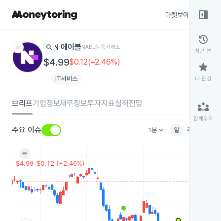
right_panel_open
마켓보이스
종목
history
star
search
N 에이블
NABL
뉴욕거래소
최근 본
$4.99
$0.12(+2.46%)
star
IT서비스
내 관심
브리프
기업정보
재무정보
투자지표
실적전망
partner_exchange
함께투자
keyboard_arrow_down
주요 이슈
1분
일
주
월
분