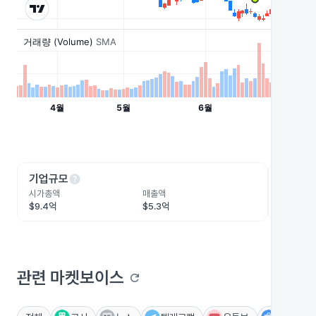
help
he
기업규모
수익성
시가총액
매출액
영업이익
$9.4억
$5.3억
$6,287.
관련 마켓보이스
refresh