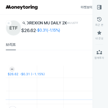
right_panel_open
마켓보이스
종목
history
star
search
DIREXION MU DAILY 2X
MUU
ETF
최근 본
$26.62
-$0.31(-1.15%)
star
내 관심
브리프
partner_exchange
함께투자