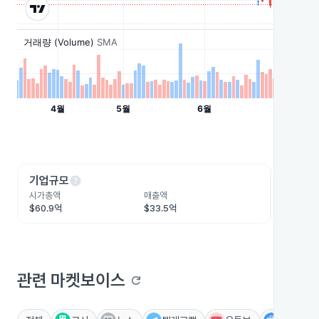
help
he
기업규모
수익성
시가총액
매출액
영업이익
$60.9억
$33.5억
$8.8억
관련 마켓보이스
refresh