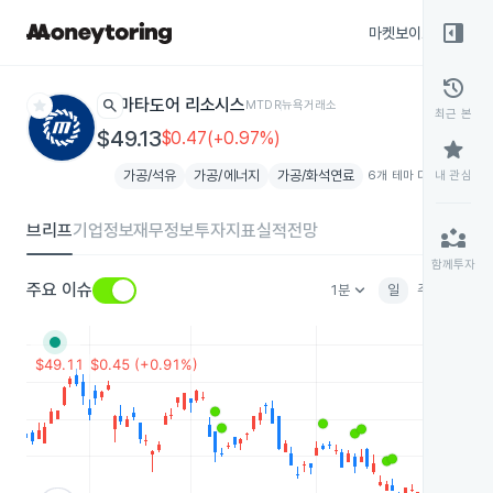
right_panel_open
마켓보이스
종목
history
star
search
마타도어 리소시스
MTDR
뉴욕거래소
최근 본
$49.13
$0.47(+0.97%)
star
가공/석유
가공/에너지
가공/화석연료
6개 테마 더보기
내 관심
add
브리프
기업정보
재무정보
투자지표
실적전망
partner_exchange
함께투자
keyboard_arrow_down
주요 이슈
1분
일
주
월
분