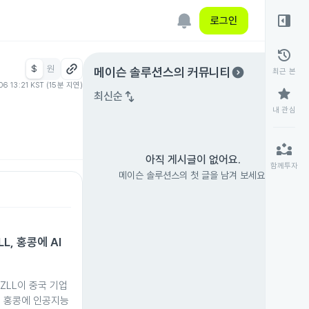
right_panel_open
로그인
history
$
원
expand_circle_right
메이슨 솔루션스
의 커뮤니티
최근 본
06 13:21 KST (15분 지연)
star
swap_vert
최신순
내 관심
partner_exchange
아직 게시글이 없어요.
함께투자
메이슨 솔루션스의 첫 글을 남겨 보세요.
LL, 홍콩에 AI
 AZLL이 중국 기업
함께 홍콩에 인공지능