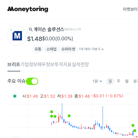
마켓보이
star
search
메이슨 솔루션스
MSS
나스닥
$1.48
$0.00(0.00%)
유통
소매업
슈퍼마켓
1개 테마 더보기
add
브리프
기업정보
재무정보
투자지표
실적전망
keyboard_arrow_down
주요 이슈
1분
일
주
월
분