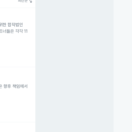
swap_vert
최신순
를 위한 합작법인
트너들은 각각 11
인은 향후 책임에서