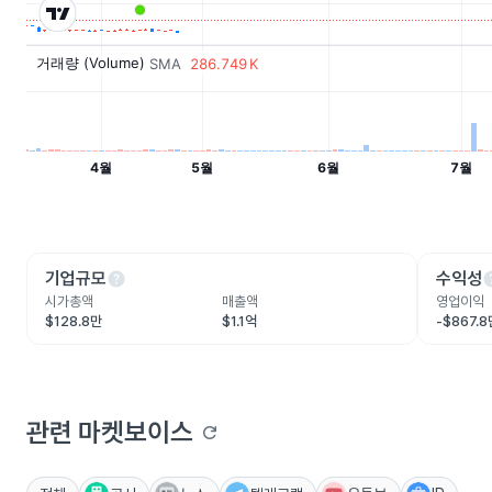
help
he
기업규모
수익성
시가총액
매출액
영업이익
$128.8만
$1.1억
-$867.
관련 마켓보이스
refresh