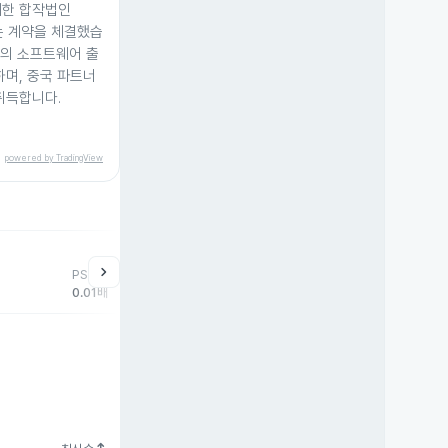
위한 합작법인
립하는 계약을 체결했습
상당의 소프트웨어 출
하며, 중국 파트너
취득합니다.
powered by TradingView
chevron_right
PSR
0.01배