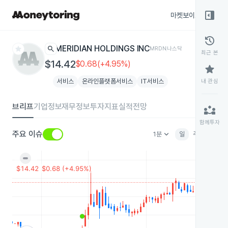
right_panel_open
마켓보이스
종목
history
star
search
MERIDIAN HOLDINGS INC
MRDN
나스닥
최근 본
$14.42
$0.68(+4.95%)
star
서비스
온라인플랫폼서비스
IT서비스
내 관심
브리프
기업정보
재무정보
투자지표
실적전망
partner_exchange
함께투자
keyboard_arrow_down
주요 이슈
1분
일
주
월
분