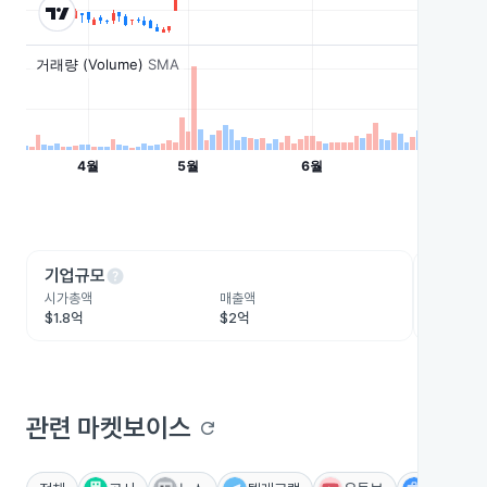
help
he
기업규모
수익성
시가총액
매출액
영업이익
$1.8억
$2억
-$8,816
관련 마켓보이스
refresh