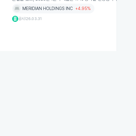
MERIDIAN HOLDINGS INC
+4.95%
공시
26.03.31
|