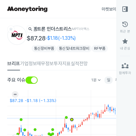
right_panel_open
마켓보이스
종목
history
star
search
엠트론 인더스트리스
MPTI
아멕스
최근 본
$87.28
-$1.18(-1.33%)
star
통신장비부품
통신및네트워크장비
RF부품
내 관심
브리프
기업정보
재무정보
투자지표
실적전망
partner_exchange
함께투자
keyboard_arrow_down
주요 이슈
1분
일
주
월
분