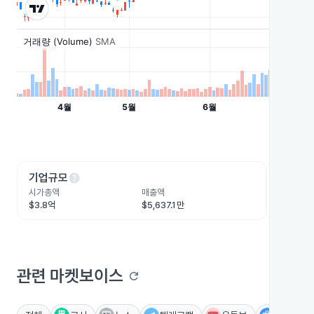
help
he
기업규모
수익성
시가총액
매출액
영업이익
$3.8억
$5,637.1만
$1,088.
관련 마켓보이스
refresh