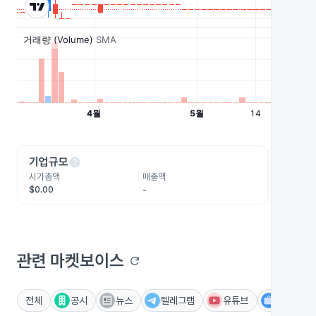
help
he
기업규모
수익성
시가총액
매출액
영업이익
$0.00
-
-
관련 마켓보이스
refresh
전체
공시
뉴스
텔레그램
유튜브
IR