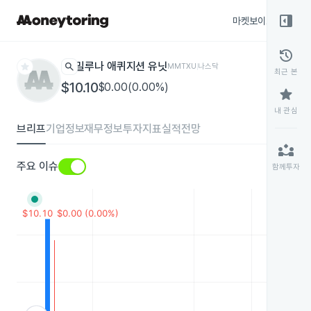
right_panel_open
마켓보이스
종목
history
star
search
밀루나 애퀴지션 유닛
MMTXU
나스닥
최근 본
$10.10
$0.00(0.00%)
star
내 관심
브리프
기업정보
재무정보
투자지표
실적전망
partner_exchange
주요 이슈
함께투자