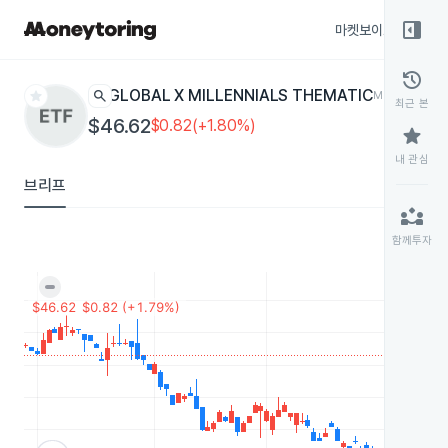
right_panel_open
마켓보이스
종목
history
star
search
GLOBAL X MILLENNIALS THEMATIC
MILN
ETF
최근 본
$46.62
$0.82(+1.80%)
star
내 관심
브리프
partner_exchange
함께투자