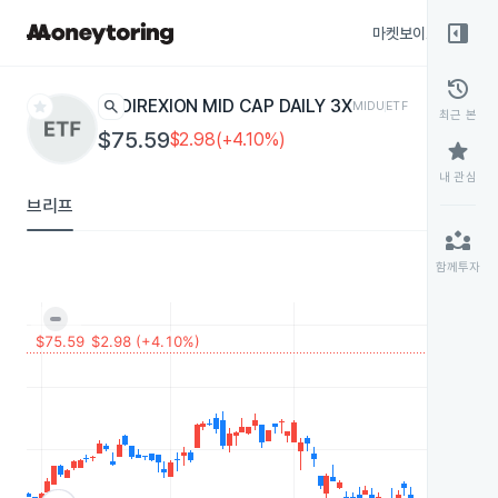
right_panel_open
마켓보이스
종목
history
star
search
DIREXION MID CAP DAILY 3X
MIDU
ETF
최근 본
$75.59
$2.98(+4.10%)
star
내 관심
브리프
partner_exchange
함께투자