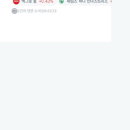
맥그로 힐
+0.43%
제임스 하디 인더스트리스
+7.96%
2건의 연관 소식
26.02.12
|