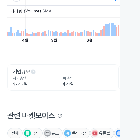
help
he
기업규모
수익성
시가총액
매출액
영업이익
$22.2억
$21억
$3.4억
관련 마켓보이스
refresh
전체
공시
뉴스
텔레그램
유튜브
IR