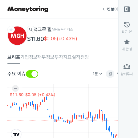
right_panel_open
마켓보이스
종목
history
star
search
맥그로 힐
MH
뉴욕거래소
최근 본
$11.60
$0.05(+0.43%)
star
내 관심
브리프
기업정보
재무정보
투자지표
실적전망
partner_exchange
keyboard_arrow_down
주요 이슈
1분
일
주
월
분
함께투자