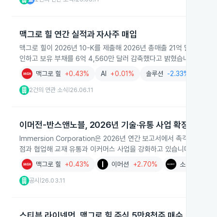
맥그로 힐 연간 실적과 자사주 매입
맥그로 힐이 2026년 10-K를 제출해 2026년 총매출 21억 달러, 순
인하고 보유 부채를 6억 4,560만 달러 감축했다고 밝혔습니다.
맥그로 힐
+0.43%
AI
+0.01%
솔루션
-2.33%
교육
2건의 연관 소식
26.06.11
|
이머전-반스앤노블, 2026년 기술·유통 사업 확장
Immersion Corporation은 2026년 연간 보고서에서 촉각 기술 특허
점과 협업해 교재 유통과 이커머스 사업을 강화하고 있습니다.
맥그로 힐
+0.43%
이머션
+2.70%
소니 그룹(AD
공시
26.03.11
|
스티븐 라이넨먼, 맥그로 힐 주식 5만8천주 매수