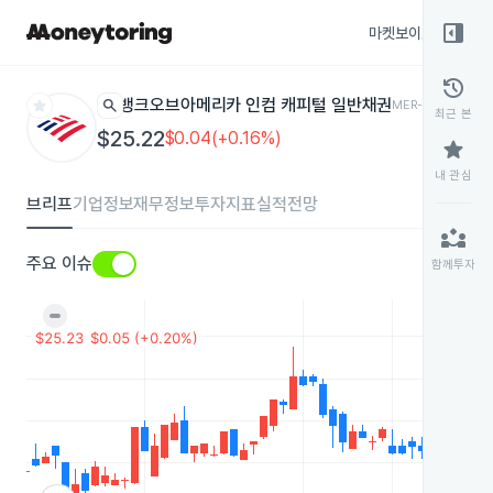
right_panel_open
마켓보이스
종목
history
star
search
뱅크오브아메리카 인컴 캐피털 일반채권
MER-K
뉴욕거래소
최근 본
$25.22
$0.04(+0.16%)
star
내 관심
브리프
기업정보
재무정보
투자지표
실적전망
partner_exchange
주요 이슈
함께투자