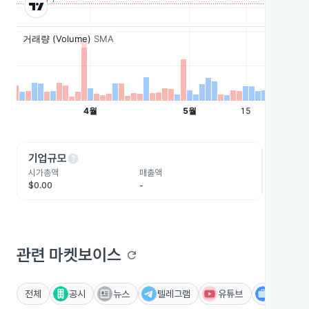
help
he
기업규모
수익성
시가총액
매출액
영업이익
$0.00
-
-
관련 마켓보이스
refresh
전체
공시
뉴스
텔레그램
유튜브
IR