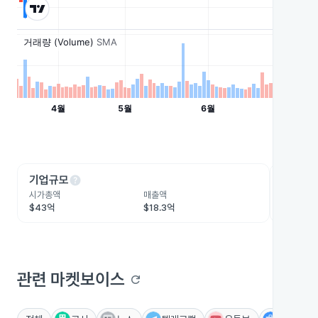
help
he
기업규모
수익성
시가총액
매출액
영업이익
$43억
$18.3억
$2.9억
관련 마켓보이스
refresh