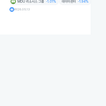
MDU 리소시스 그룹
-1.01%
데이터센터
-1.94%
발전
+1
IR
26.05.13
|