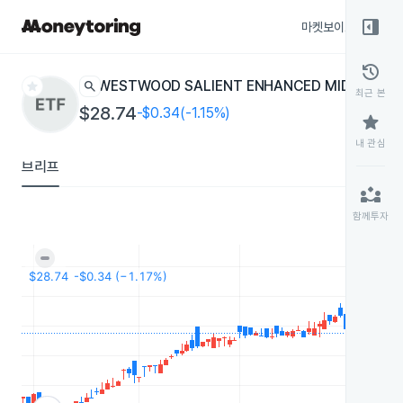
right_panel_open
마켓보이스
종목
history
star
search
WESTWOOD SALIENT ENHANCED MIDSTREA
최근 본
$28.74
-$0.34(-1.15%)
star
내 관심
브리프
partner_exchange
함께투자