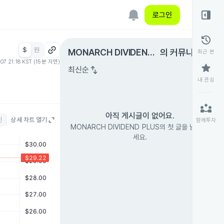
right_panel_open
로그인
history
$
원
expand_circle_right
MONARCH DIVIDEND
의 커뮤니티
최근 본
.07 21:18 KST (15분 지연)
PLUS
star
swap_vert
최신순
내 관심
partner_exchange
아직 게시글이 없어요.
인
상세 차트 열기
함께투자
MONARCH DIVIDEND PLUS의 첫 글을 남겨 보
세요.