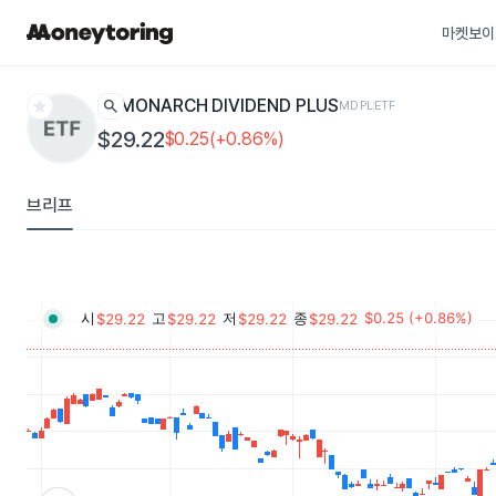
마켓보이
star
search
MONARCH DIVIDEND PLUS
MDPL
ETF
$29.22
$0.25(+0.86%)
브리프