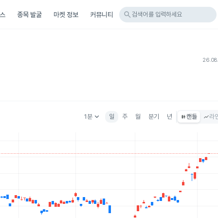
search
스
종목 발굴
마켓 정보
커뮤니티
검색어를 입력하세요
26.08
keyboard_arrow_down
1분
일
주
월
분기
년
캔들
라