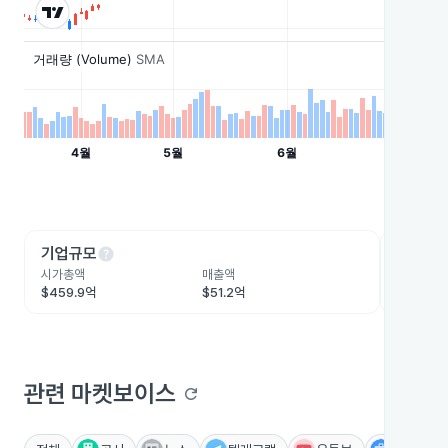
help
he
기업규모
수익성
시가총액
매출액
영업이익
$459.9억
$51.2억
$8.3억
관련 마켓보이스
refresh