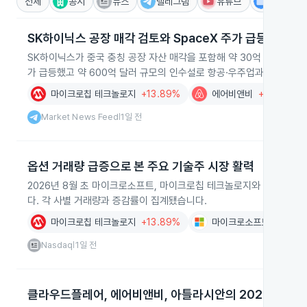
전체
공시
뉴스
텔레그램
유튜브
IR
SK하이닉스 공장 매각 검토와 SpaceX 주가 급등
SK하이닉스가 중국 충칭 공장 자산 매각을 포함해 약 30억 달러 규모
가 급등했고 약 600억 달러 규모의 인수설로 항공·우주업과 신사업 
마이크로칩 테크놀로지
+13.89%
에어비앤비
+17.43%
Market News Feed
1일 전
|
옵션 거래량 급증으로 본 주요 기술주 시장 활력
2026년 8월 초 마이크로소프트, 마이크로칩 테크놀로지와 브로드컴
다. 각 사별 거래량과 증감률이 집계됐습니다.
마이크로칩 테크놀로지
+13.89%
마이크로소프트
+0.03
Nasdaq
1일 전
|
클라우드플레어, 에어비앤비, 아틀라시안의 2026년 분기