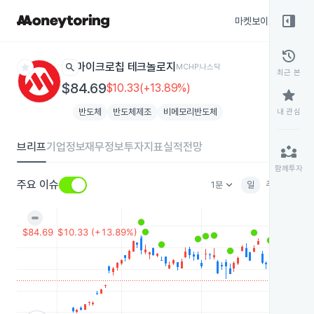
right_panel_open
마켓보이스
종목
history
star
search
마이크로칩 테크놀로지
MCHP
나스닥
최근 본
$84.69
$10.33(+13.89%)
star
반도체
반도체제조
비메모리반도체
내 관심
브리프
기업정보
재무정보
투자지표
실적전망
partner_exchange
함께투자
keyboard_arrow_down
주요 이슈
1분
일
주
월
분