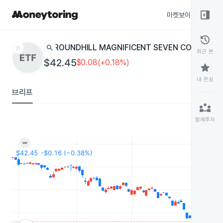
right_panel_open
마켓보이스
종목
history
star
search
ROUNDHILL MAGNIFICENT SEVEN COVERED 
최근 본
$42.45
$0.08(+0.18%)
star
내 관심
브리프
partner_exchange
함께투자