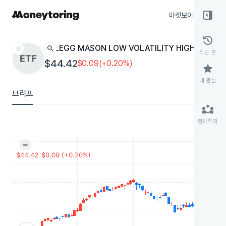
right_panel_open
마켓보이스
종목
history
star
search
LEGG MASON LOW VOLATILITY HIGH DIVIDE
최근 본
$44.42
$0.09(+0.20%)
star
내 관심
브리프
partner_exchange
함께투자