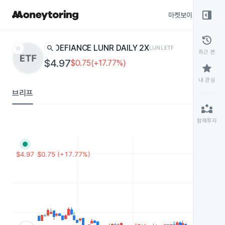
right_panel_open
마켓보이스
종목
history
star
search
DEFIANCE LUNR DAILY 2X
LUNL
ETF
최근 본
$4.97
$0.75(+17.77%)
star
내 관심
브리프
partner_exchange
함께투자