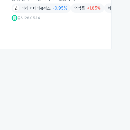
라리마 테라퓨틱스
-0.95%
의약품
+1.85%
화학
+5.36
공시
26.05.14
|