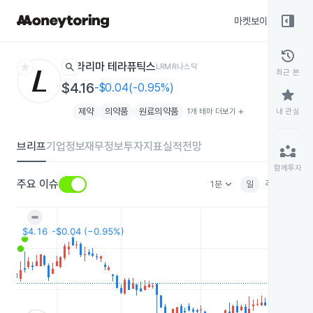
right_panel_open
마켓보이스
종목
history
star
search
라리마 테라퓨틱스
LRMR
나스닥
최근 본
$4.16
-$0.04(-0.95%)
star
제약
의약품
원료의약품
1개 테마 더보기
add
내 관심
브리프
기업정보
재무정보
투자지표
실적전망
partner_exchange
함께투자
keyboard_arrow_down
주요 이슈
1분
일
주
월
분