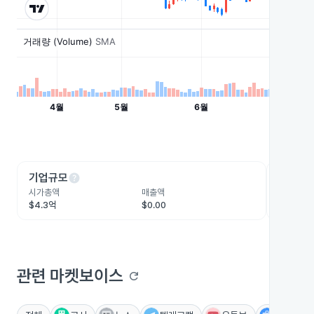
help
he
기업규모
수익성
시가총액
매출액
영업이익
$4.3억
$0.00
-$1.7억
관련 마켓보이스
refresh