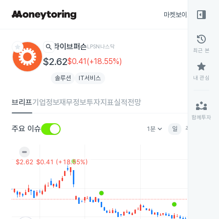
right_panel_open
마켓보이스
종목
history
star
search
라이브퍼슨
LPSN
나스닥
최근 본
$2.62
$0.41(+18.55%)
star
솔루션
IT서비스
내 관심
브리프
기업정보
재무정보
투자지표
실적전망
partner_exchange
함께투자
keyboard_arrow_down
주요 이슈
1분
일
주
월
분