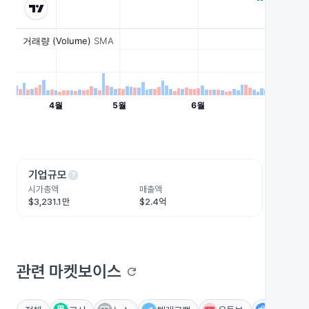
help
he
기업규모
수익성
시가총액
매출액
영업이익
$3,231.1만
$2.4억
-$922만
관련 마켓보이스
refresh