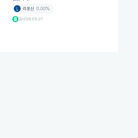
리포신
0.00%
공시
26.05.07
|