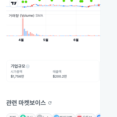
help
he
기업규모
수익성
시가총액
매출액
영업이익
$1,756만
$200.2만
-$1,212
관련 마켓보이스
refresh