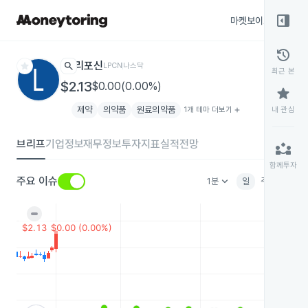
right_panel_open
마켓보이스
종목
history
star
search
리포신
LPCN
나스닥
최근 본
$2.13
$0.00(0.00%)
star
제약
의약품
원료의약품
1개 테마 더보기
add
내 관심
브리프
기업정보
재무정보
투자지표
실적전망
partner_exchange
함께투자
keyboard_arrow_down
주요 이슈
1분
일
주
월
분