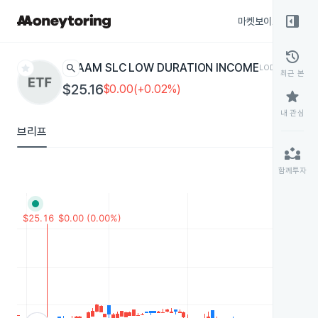
right_panel_open
마켓보이스
종목
history
star
search
AAM SLC LOW DURATION INCOME
LODI
ETF
최근 본
$25.16
$0.00(+0.02%)
star
내 관심
브리프
partner_exchange
함께투자