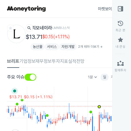
right_panel_open
마켓보이스
종목
history
star
search
리모네이라
LMNR
나스닥
최근 본
$13.71
$0.15(+1.11%)
star
농산물
서비스
자원개발
2개 테마 더보기
add
내 관심
브리프
기업정보
재무정보
투자지표
실적전망
partner_exchange
함께투자
keyboard_arrow_down
주요 이슈
1분
일
주
월
분