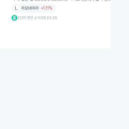
리모네이라
+1.11%
2건의 연관 소식
26.03.26
|