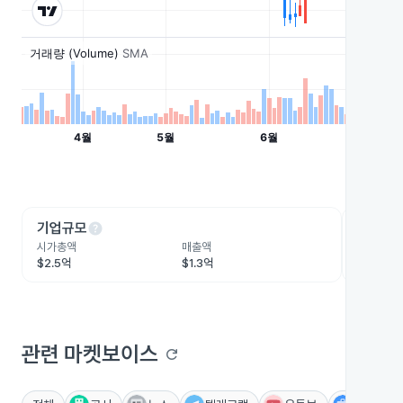
help
he
기업규모
수익성
시가총액
매출액
영업이익
$2.5억
$1.3억
-$3,179
관련 마켓보이스
refresh