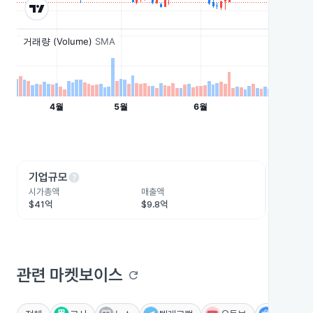
help
he
기업규모
수익성
시가총액
매출액
영업이익
$41억
$9.8억
-$1.1억
관련 마켓보이스
refresh