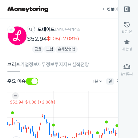
right_panel_open
마켓보이스
종목
history
star
search
레모네이드
LMND
뉴욕거래소
최근 본
$52.94
$1.08(+2.08%)
star
금융
보험
손해보험업
내 관심
브리프
기업정보
재무정보
투자지표
실적전망
partner_exchange
함께투자
keyboard_arrow_down
주요 이슈
1분
일
주
월
분