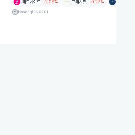
레모네이드
+2.08%
프레시펫
+0.27%
램 웨스턴
Nasdaq
26.07.01
|