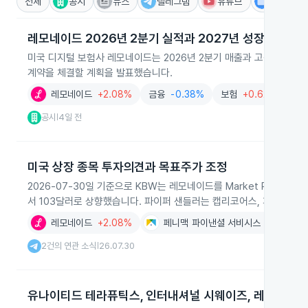
전체
공시
뉴스
텔레그램
유튜브
IR
레모네이드 2026년 2분기 실적과 2027년 성장자금 계
미국 디지털 보험사 레모네이드는 2026년 2분기 매출과 고객 수 증가
계약을 체결할 계획을 발표했습니다.
레모네이드
+2.08%
금융
-0.38%
보험
+0.62%
공시
4일 전
|
미국 상장 종목 투자의견과 목표주가 조정
2026-07-30일 기준으로 KBW는 레모네이드를 Market Perfo
서 103달러로 상향했습니다. 파이퍼 샌들러는 캡리코어스, 페니매, 텐어
레모네이드
+2.08%
페니맥 파이낸셜 서비시스
+0.51%
2건의 연관 소식
26.07.30
|
유나이티드 테라퓨틱스, 인터내셔널 시웨이즈, 레모네이드