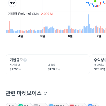
help
he
기업규모
수익성
시가총액
매출액
영업이익
$170.1억
$176.3억
$20.8억
관련 마켓보이스
refresh