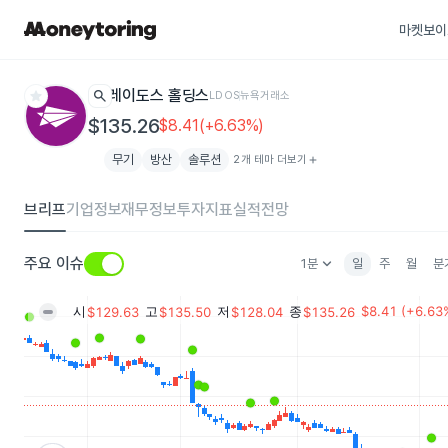
마켓보이
star
search
레이도스 홀딩스
LDOS
뉴욕거래소
$135.26
$8.41(+6.63%)
무기
방산
솔루션
2개 테마 더보기
add
브리프
기업정보
재무정보
투자지표
실적전망
keyboard_arrow_down
주요 이슈
1분
일
주
월
분