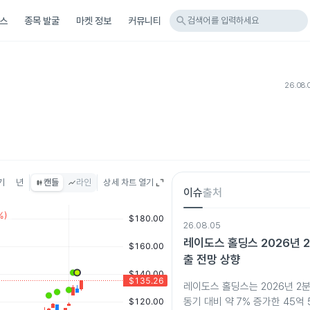
search
스
종목 발굴
마켓 정보
커뮤니티
검색어를 입력하세요
26.08.
기
년
캔들
라인
상세 차트 열기
이슈
출처
26.08.05
레이도스 홀딩스 2026년 
출 전망 상향
레이도스 홀딩스는 2026년 2
동기 대비 약 7% 증가한 45억 