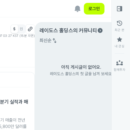
right_panel_open
로그인
history
$
원
expand_circle_right
레이도스 홀딩스
의 커뮤니티
최근 본
07 03:27 KST (15분 지연)
star
swap_vert
최신순
내 관심
partner_exchange
아직 게시글이 없어요.
함께투자
레이도스 홀딩스의 첫 글을 남겨 보세요.
2분기 실적과 매
분기 매출이 전년
5,800만 달러를