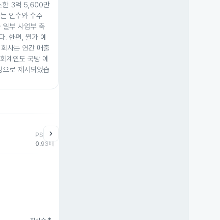
한 3억 5,600만
가는 인수와 수주
 일부 사업부 축
. 한편, 월가 예
 회사는 연간 매출
 회계연도 국방 예
배경으로 제시되었습
powered by TradingView
chevron_right
PSR
0.93배