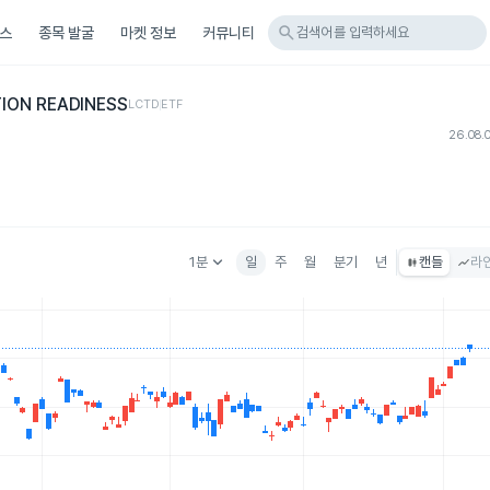
search
스
종목 발굴
마켓 정보
커뮤니티
검색어를 입력하세요
ION READINESS
LCTD
ETF
26.08.
keyboard_arrow_down
1분
일
주
월
분기
년
캔들
라