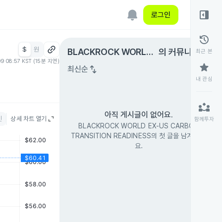
right_panel_open
로그인
history
$
원
expand_circle_right
BLACKROCK WORLD
의 커뮤니티
최근 본
09 08:57 KST (15분 지연)
EX-US CARBON TRAN
star
swap_vert
최신순
SITION READINESS
내 관심
partner_exchange
아직 게시글이 없어요.
인
상세 차트 열기
함께투자
BLACKROCK WORLD EX-US CARBON
TRANSITION READINESS의 첫 글을 남겨 보세
요.