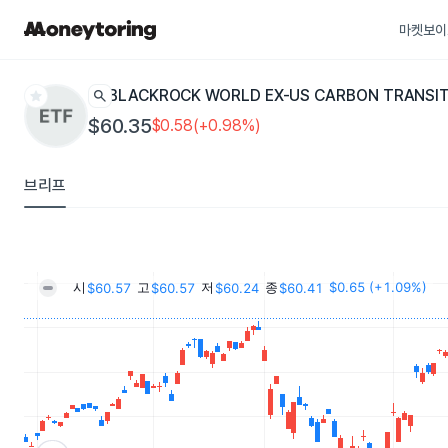
마켓보이
star
search
BLACKROCK WORLD EX-US CARBON TRANSIT
$60.35
$0.58(+0.98%)
브리프