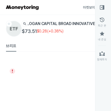
right_panel_open
마켓보이스
종목
history
star
search
LOGAN CAPITAL BROAD INNOVATIVE GROW
최근 본
$73.51
$0.28(+0.38%)
star
내 관심
브리프
partner_exchange
함께투자