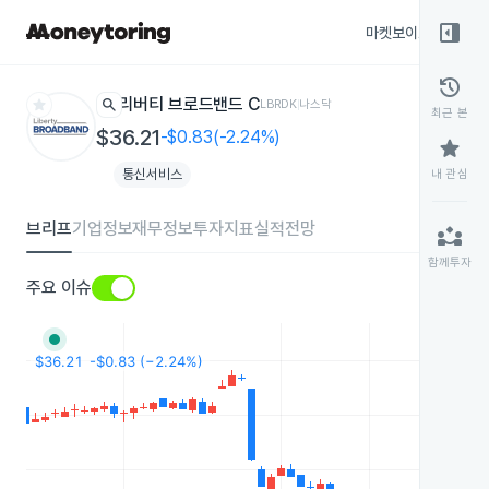
right_panel_open
마켓보이스
종목
history
star
search
리버티 브로드밴드 C
LBRDK
나스닥
최근 본
$36.21
-$0.83(-2.24%)
star
통신서비스
내 관심
브리프
기업정보
재무정보
투자지표
실적전망
partner_exchange
함께투자
주요 이슈