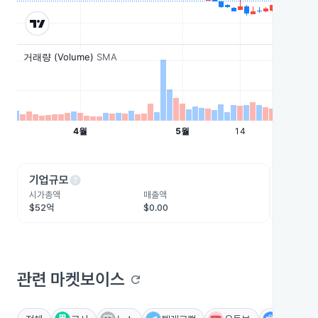
help
he
기업규모
수익성
시가총액
매출액
영업이익
$52억
$0.00
-$2,20
관련 마켓보이스
refresh