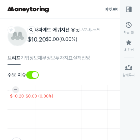
right_panel_open
마켓보이스
종목
history
star
search
라파예트 애퀴지션 유닛
LAFAU
나스닥
최근 본
$10.20
$0.00(0.00%)
star
내 관심
브리프
기업정보
재무정보
투자지표
실적전망
partner_exchange
주요 이슈
함께투자