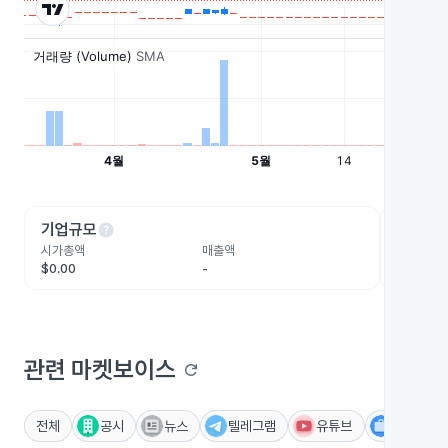
help
he
기업규모
수익성
시가총액
매출액
영업이익
$0.00
-
-
관련 마켓보이스
refresh
전체
공시
뉴스
텔레그램
유튜브
IR