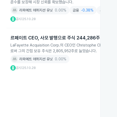
준수를 보장해 시장 신뢰를 확보했습니다.
라파예트 애퀴지션 유닛
0.00%
금융
-0.38%
서비스
+0
공시
25.10.28
|
르페이트 CEO, 사모 발행으로 주식 244,286주 추가 매
LaFayette Acquisition Corp.의 CEO인 Christophe Charl
로써 그의 간접 보유 주식은 2,805,952주로 늘었습니다.
라파예트 애퀴지션 유닛
0.00%
공시
25.10.28
|